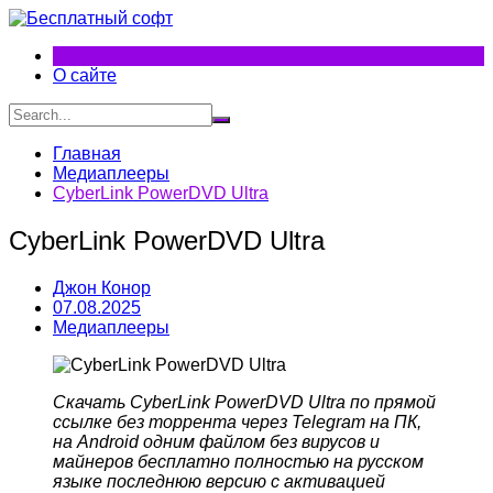
Перейти
к
содержимому
О сайте
Главная
Медиаплееры
CyberLink PowerDVD Ultra
CyberLink PowerDVD Ultra
Джон Конор
07.08.2025
Медиаплееры
Скачать CyberLink PowerDVD Ultra
по прямой
ссылке без торрента через Telegram на ПК,
на Android одним файлом без вирусов и
майнеров бесплатно полностью на русском
языке последнюю версию с активацией