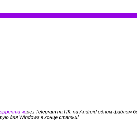
торрента че
рез Telegram на ПК, на Android одним файлом 
тую для Windows в конце статьи!