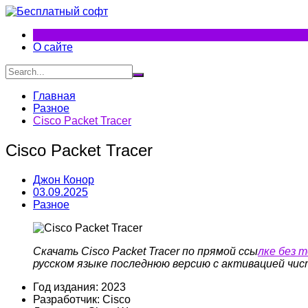
Перейти
к
содержимому
О сайте
Главная
Разное
Cisco Packet Tracer
Cisco Packet Tracer
Джон Конор
03.09.2025
Разное
Скачать Cisco Packet Tracer по прямой ссы
лке без 
русском языке последнюю версию с активацией чис
Год издания: 2023
Разработчик: Cisco