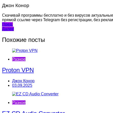
Джон Конор
Скачивай программы бесплатно и без вирусов актуальные
прямой ссылке через Telegram без регистрации, без рекла
Навигация
Пред.
Далее
по
записям
Похожие посты
Разное
Proton VPN
Джон Конор
03.09.2025
Разное