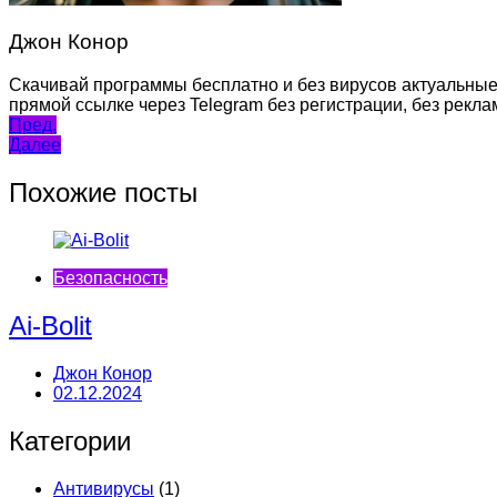
Джон Конор
Скачивай программы бесплатно и без вирусов актуальные
прямой ссылке через Telegram без регистрации, без рекла
Навигация
Пред.
Далее
по
записям
Похожие посты
Безопасность
Ai-Bolit
Джон Конор
02.12.2024
Категории
Антивирусы
(1)