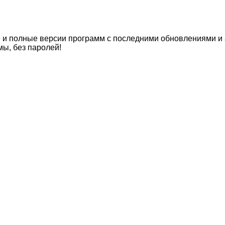
 и полные версии программ с последними обновлениями и а
мы, без паролей!