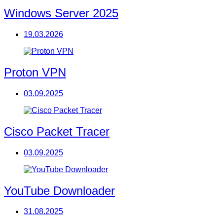
Windows Server 2025
19.03.2026
Proton VPN
03.09.2025
Cisco Packet Tracer
03.09.2025
YouTube Downloader
31.08.2025