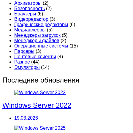
Архиваторы
(2)
Безопасность
(2)
Браузеры
(6)
Видеоредактор
(3)
Графические редакторы
(6)
Медиаплееры
(5)
Менеджеры загрузок
(5)
Менеджеры файлов
(2)
Операционные системы
(15)
Парсеры
(3)
Почтовые клиенты
(4)
Разное
(44)
Эмуляторы
(14)
Последние обновления
Windows Server 2022
19.03.2026