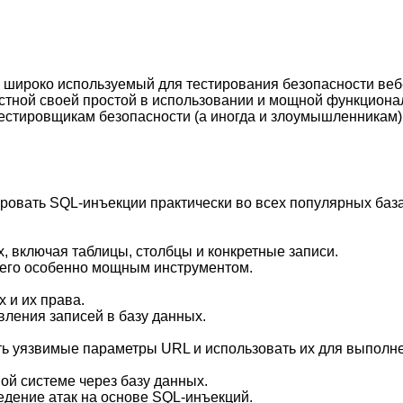
 широко используемый для тестирования безопасности веб
тной своей простой в использовании и мощной функционал
естировщикам безопасности (а иногда и злоумышленникам) 
ровать SQL-инъекции практически во всех популярных база
х, включая таблицы, столбцы и конкретные записи.
 его особенно мощным инструментом.
 и их права.
ления записей в базу данных.
ь уязвимые параметры URL и использовать их для выполн
й системе через базу данных.
едение атак на основе SQL-инъекций.