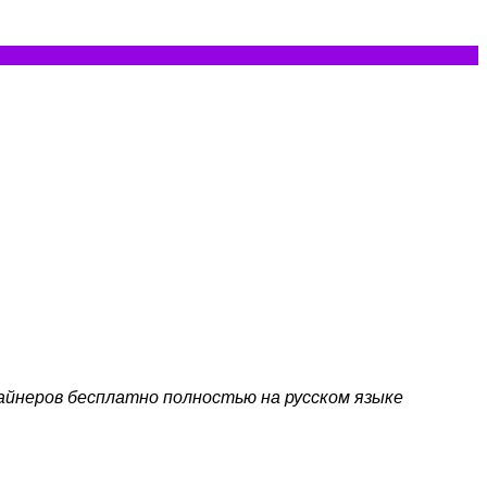
 майнеров бесплатно полностью на русском языке