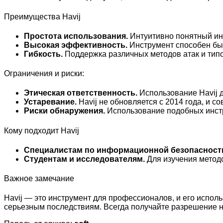
Преимущества Havij
Простота использования.
Интуитивно понятный инт
Высокая эффективность.
Инструмент способен быс
Гибкость.
Поддержка различных методов атак и типо
Ограничения и риски:
Этическая ответственность.
Использование Havij 
Устаревание.
Havij не обновляется с 2014 года, и 
Риски обнаружения.
Использование подобных инстр
Кому подходит Havij
Специалистам по информационной безопасност
Студентам и исследователям.
Для изучения метод
Важное замечание
Havij — это инструмент для профессионалов, и его испо
серьезным последствиям. Всегда получайте разрешение н