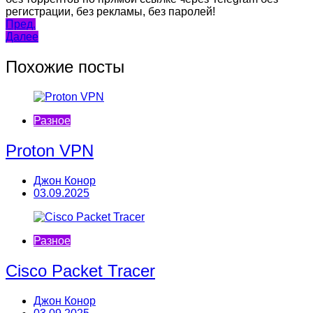
регистрации, без рекламы, без паролей!
Навигация
Пред.
Далее
по
записям
Похожие посты
Разное
Proton VPN
Джон Конор
03.09.2025
Разное
Cisco Packet Tracer
Джон Конор