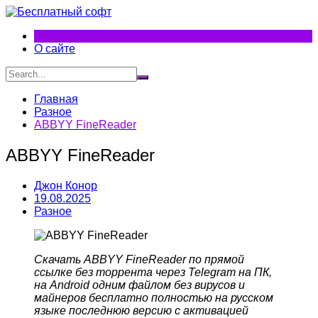
Перейти
к
содержимому
О сайте
Главная
Разное
ABBYY FineReader
ABBYY FineReader
Джон Конор
19.08.2025
Разное
Скачать ABBYY FineReader по прямой
ссылке без торрента через Telegram на ПК,
на Android одним файлом без вирусов и
майнеров бесплатно полностью на русском
языке последнюю версию с активацией